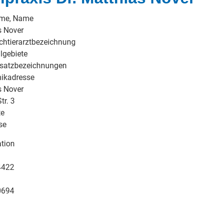
ame, Name
s Nover
chtierarztbezeichnung
lgebiete
usatzbezeichnungen
nikadresse
s Nover
tr. 3
te
se
tion
4422
0694