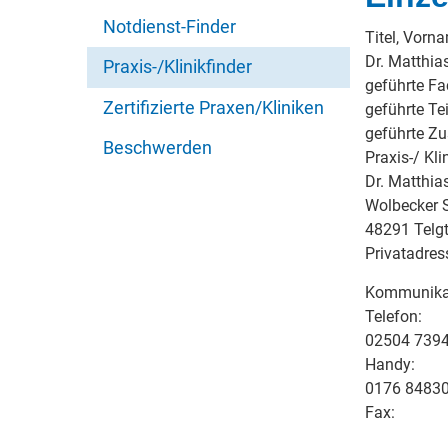
Notdienst-Finder
Titel, Vorn
Dr. Matthia
Praxis-/Klinikfinder
geführte Fa
Zertifizierte Praxen/Kliniken
geführte Tei
geführte Z
Beschwerden
Praxis-/ Kli
Dr. Matthia
Wolbecker S
48291 Telg
Privatadres
Kommunika
Telefon:
02504 739
Handy:
0176 8483
Fax: