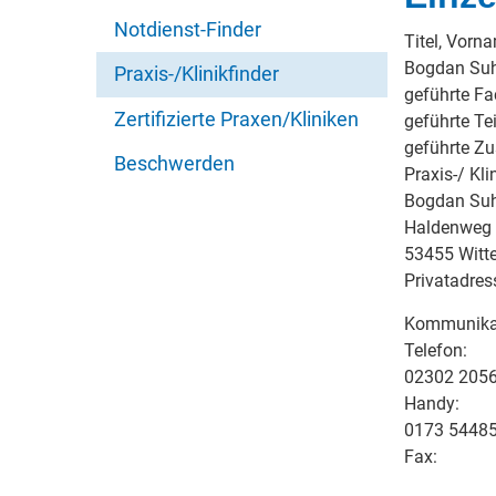
Notdienst-Finder
Titel, Vorn
Bogdan Suh
Praxis-/Klinikfinder
geführte Fa
Zertifizierte Praxen/Kliniken
geführte Tei
geführte Z
Beschwerden
Praxis-/ Kli
Bogdan Suh
Haldenweg
53455 Witt
Privatadres
Kommunika
Telefon:
02302 205
Handy:
0173 544858
Fax: