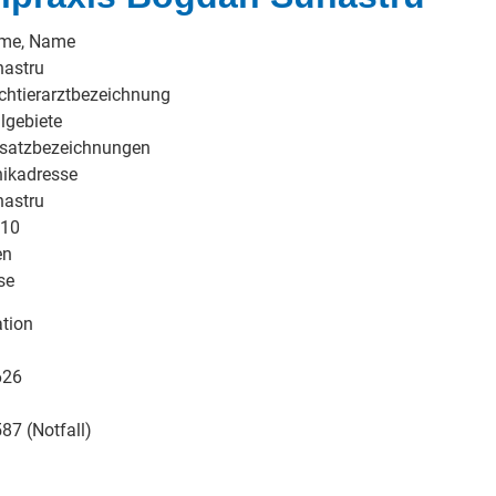
ame, Name
astru
chtierarztbezeichnung
lgebiete
usatzbezeichnungen
nikadresse
astru
 10
en
se
tion
626
7 (Notfall)