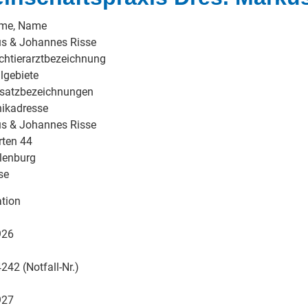
ame, Name
us & Johannes Risse
chtierarztbezeichnung
lgebiete
usatzbezeichnungen
nikadresse
us & Johannes Risse
ten 44
lenburg
se
tion
926
42 (Notfall-Nr.)
927