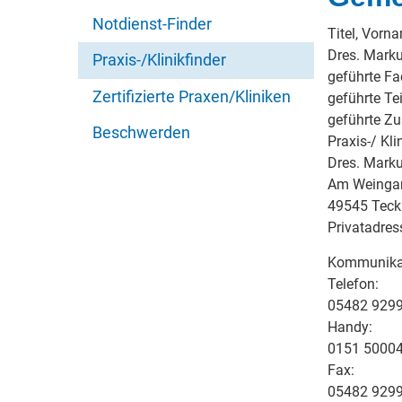
Notdienst-Finder
Titel, Vorn
Dres. Mark
Praxis-/Klinikfinder
geführte Fa
Zertifizierte Praxen/Kliniken
geführte Tei
geführte Z
Beschwerden
Praxis-/ Kli
Dres. Mark
Am Weingar
49545 Teck
Privatadres
Kommunika
Telefon:
05482 929
Handy:
0151 500042
Fax:
05482 929