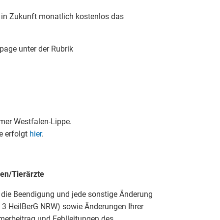
 in Zukunft mo­natlich kostenlos das
page unter der Rubrik
mmer Westfalen-Lippe.
 erfolgt
hier
.
en/Tierärzte
g, die Beendigung und jede sonstige Änderung
 3 HeilBerG NRW) sowie Änderungen Ihrer
erbeitrag und Fehlleitungen des