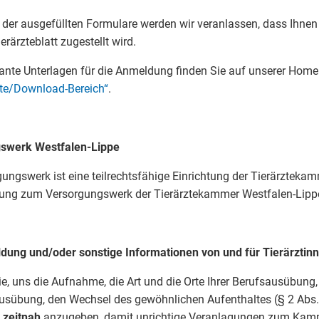
 der ausgefüllten Formulare werden wir veranlassen, dass Ihnen
rärzteblatt zugestellt wird.
ante Unterlagen für die Anmeldung finden Sie auf unserer Home
zte/Download-Bereich“
.
swerk Westfalen-Lippe
ungswerk ist eine teilrechtsfähige Einrichtung der Tierärzteka
ung zum Versorgungswerk der Tierärztekammer Westfalen-Lippe
ung und/oder sonstige Informationen von und für Tierärztinn
Sie, uns die Aufnahme, die Art und die Orte Ihrer Berufsausübun
usübung, den Wechsel des gewöhnlichen Aufenthaltes (§ 2 Abs.
n
zeitnah
anzugeben, damit un­richtige Veranlagungen zum Kamm