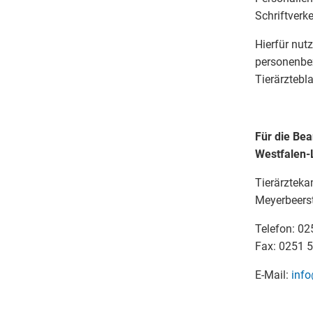
Schriftverk
Hierfür nut
personenbe
Tierärztebla
Für die Bea
Westfalen-
Tierärztek
Meyerbeers
Telefon: 02
Fax: 0251 
E-Mail:
info