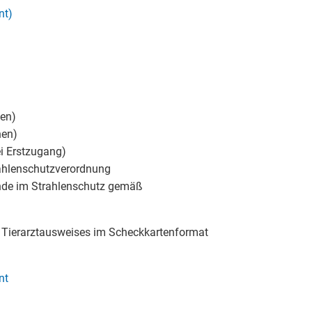
nt)
hen)
hen)
ei Erstzugang)
ahlenschutzverordnung
unde im Strahlenschutz gemäß
s Tierarztausweises im Scheckkartenformat
nt