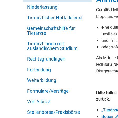
Niederlassung
Gemäß Heilb
Lippe an, w
Tierärztlicher Notfalldienst
eine gül
Gemeinschaftshilfe für
Tierärzte
besitzen
und im L
Tierärzt:innen mit
oder, sof
ausländischem Studium
Als Mitglie
Rechtsgrundlagen
HeilBerG NR
Fortbildung
fristgerech
Weiterbildung
Formulare/Verträge
Bitte fülle
zurück:
Von A bis Z
„Tierär
Stellenbörse/Praxisbörse
Bogen „A