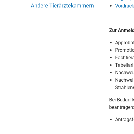
Andere Tierärztekammern
Vordruck
Zur Anmeldu
Approbat
Promotio
Fachtiera
Tabellari
Nachweis
Nachweis
Strahlen
Bei Bedarf 
beantragen
Antragsf