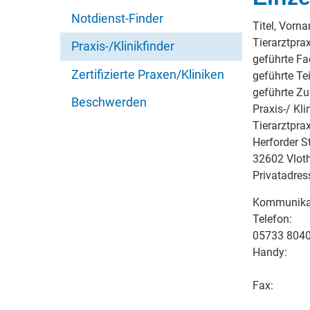
Notdienst-Finder
Titel, Vorn
Tierarztpra
Praxis-/Klinikfinder
geführte Fa
Zertifizierte Praxen/Kliniken
geführte Tei
geführte Z
Beschwerden
Praxis-/ Kli
Tierarztpra
Herforder St
32602 Vlot
Privatadres
Kommunika
Telefon:
05733 8040
Handy:
Fax: