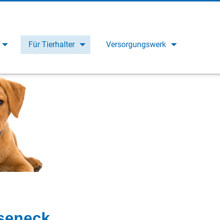
Für Tierhalter
Versorgungswerk
oseneck