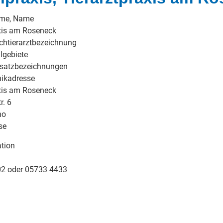
ame, Name
xis am Roseneck
chtierarztbezeichnung
lgebiete
usatzbezeichnungen
nikadresse
xis am Roseneck
r. 6
ho
se
tion
2 oder 05733 4433