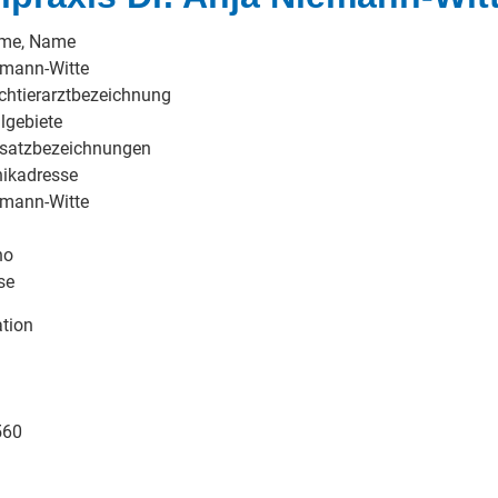
ame, Name
emann-Witte
chtierarztbezeichnung
lgebiete
usatzbezeichnungen
nikadresse
emann-Witte
ho
se
tion
560