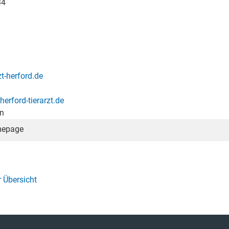
34
t-herford.de
erford-tierarzt.de
n
mepage
 Übersicht