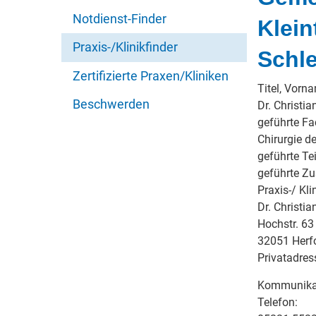
Notdienst-Finder
Klein
Praxis-/Klinikfinder
Schl
Zertifizierte Praxen/Kliniken
Titel, Vorn
Beschwerden
Dr. Christi
geführte Fa
Chirurgie de
geführte Tei
geführte Z
Praxis-/ Kli
Dr. Christi
Hochstr. 63
32051 Herf
Privatadres
Kommunika
Telefon: