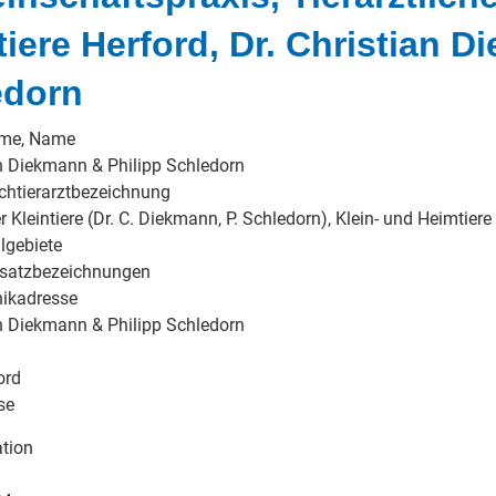
tiere Herford, Dr. Christian 
edorn
ame, Name
an Diekmann & Philipp Schledorn
chtierarztbezeichnung
r Kleintiere (Dr. C. Diekmann, P. Schledorn), Klein- und Heimtiere
lgebiete
usatzbezeichnungen
nikadresse
an Diekmann & Philipp Schledorn
ord
se
tion